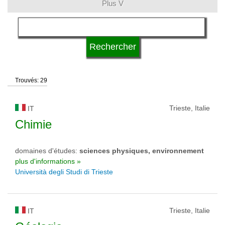
Plus V
langue
type d'université
Trouvés: 29
statut d'université
Trieste, Italie
IT
Chimie
domaines d'études:
sciences physiques, environnement
plus d'informations »
Università degli Studi di Trieste
Trieste, Italie
IT