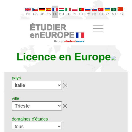
EN
CS
DE
ES
FR
HU
IT
PL
PT
РУ
SK
TR
УК
AR
中文
Licence en Europe
pays
ville
domaines d'études