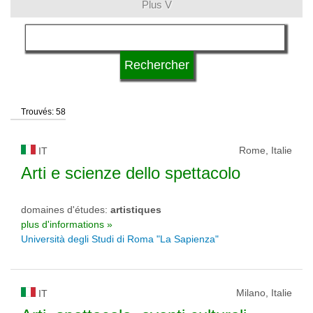
Plus V
langue
type d'université
Trouvés: 58
statut d'université
Rome, Italie
IT
Arti e scienze dello spettacolo
domaines d'études:
artistiques
plus d'informations »
Università degli Studi di Roma "La Sapienza"
Milano, Italie
IT