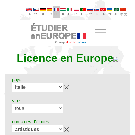
EN
CS
DE
ES
FR
HU
IT
PL
PT
РУ
SK
TR
УК
AR
中文
Licence en Europe
pays
ville
domaines d'études