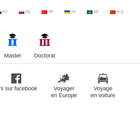
РУ
SK
TR
УК
AR
中文
Master
Doctorat
ni sur facebook
Voyager
Voyage
en Europe
en voiture