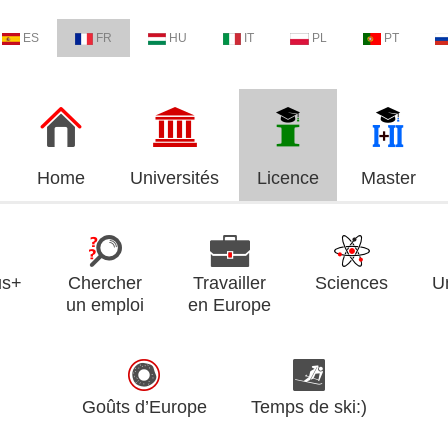
ES
FR
HU
IT
PL
PT
Home
Universités
Licence
Master
us+
Chercher
Travailler
Sciences
U
un emploi
en Europe
Goûts d’Europe
Temps de ski:)