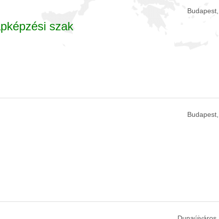
Budapest,
apképzési szak
Budapest,
Dunaújváros,