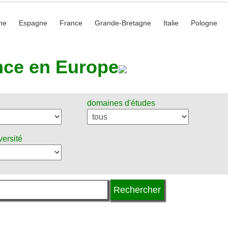
he
Espagne
France
Grande-Bretagne
Italie
Pologne
nce en Europe
domaines d'études
versité