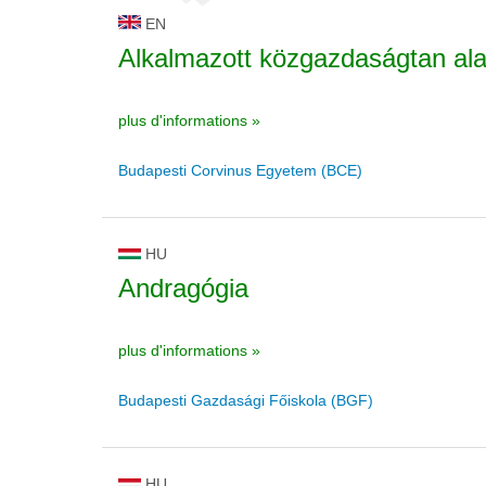
EN
Alkalmazott közgazdaságtan al
plus d'informations »
Budapesti Corvinus Egyetem (BCE)
HU
Andragógia
plus d'informations »
Budapesti Gazdasági Főiskola (BGF)
HU