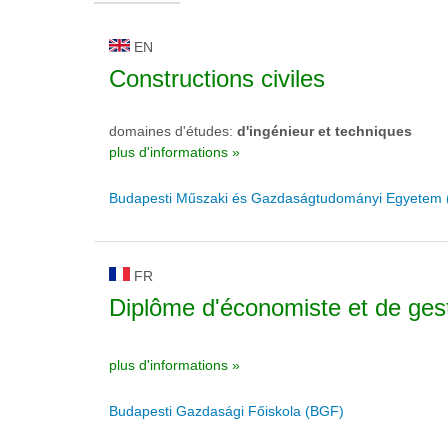
EN
Constructions civiles
domaines d'études:
d'ingénieur et techniques
plus d'informations »
Budapesti Műszaki és Gazdaságtudományi Egyetem
FR
Diplôme d'économiste et de ges
plus d'informations »
Budapesti Gazdasági Főiskola (BGF)