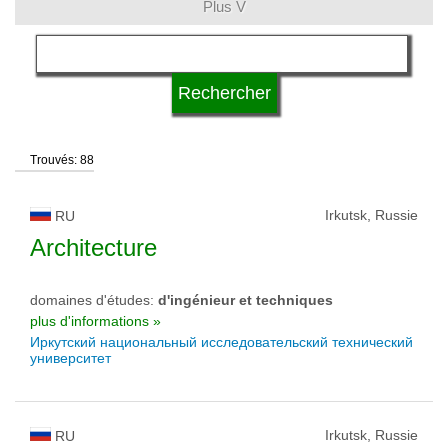
Plus V
langue
type d'université
Trouvés: 88
statut d'université
Irkutsk, Russie
RU
Architecture
domaines d'études:
d'ingénieur et techniques
plus d'informations »
Иркутский национальный исследовательский технический
университет
Irkutsk, Russie
RU