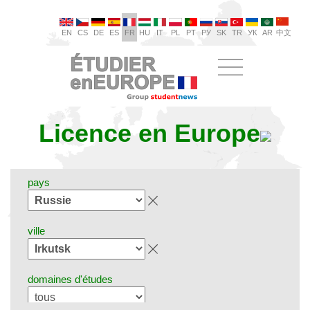
EN
CS
DE
ES
FR
HU
IT
PL
PT
РУ
SK
TR
УК
AR
中文
Licence en Europe
pays
ville
domaines d'études