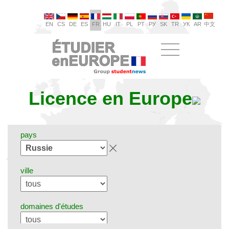
EN
CS
DE
ES
FR
HU
IT
PL
PT
РУ
SK
TR
УК
AR
中文
Licence en Europe
pays
ville
domaines d'études