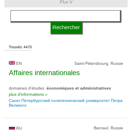
Plus V
langue
type d'université
Trouvés: 4470
statut d'université
EN
Saint-Pétersbourg, Russie
Affaires internationales
domaines d'études:
économiques et administratives
plus d'informations »
Санкт-Петербургский политехнический университет Петра
Великого
Barnaul, Russie
RU