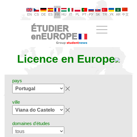
EN
CS
DE
ES
FR
HU
IT
PL
PT
РУ
SK
TR
УК
AR
中文
Licence en Europe
pays
ville
domaines d'études