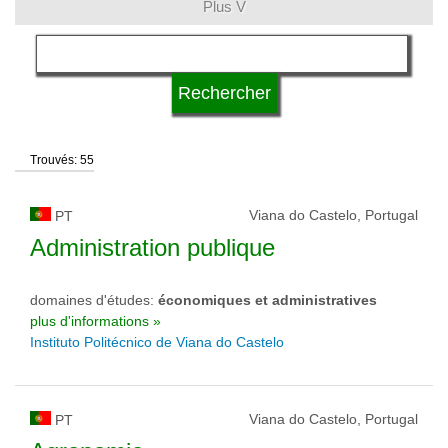
Plus V
langue
qualification
Trouvés: 55
type d'université
Viana do Castelo, Portugal
PT
statut d'université
Administration publique
domaines d'études:
économiques et administratives
plus d'informations »
Instituto Politécnico de Viana do Castelo
Viana do Castelo, Portugal
PT