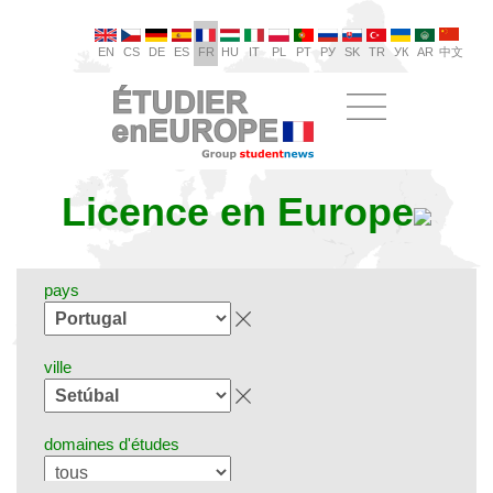
EN
CS
DE
ES
FR
HU
IT
PL
PT
РУ
SK
TR
УК
AR
中文
Licence en Europe
pays
ville
domaines d'études