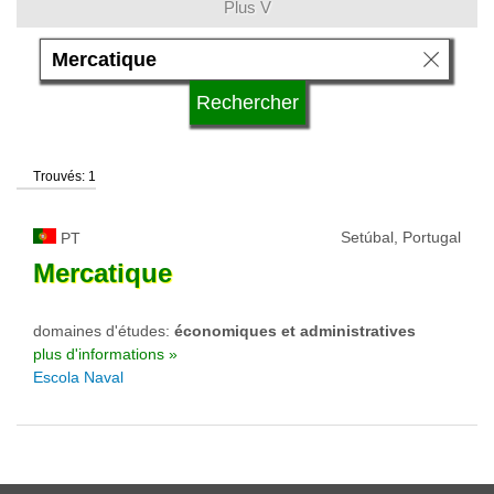
Plus V
langue
qualification
Trouvés: 1
type d'université
Setúbal, Portugal
PT
statut d'université
Mercatique
domaines d'études:
économiques et administratives
plus d'informations »
Escola Naval