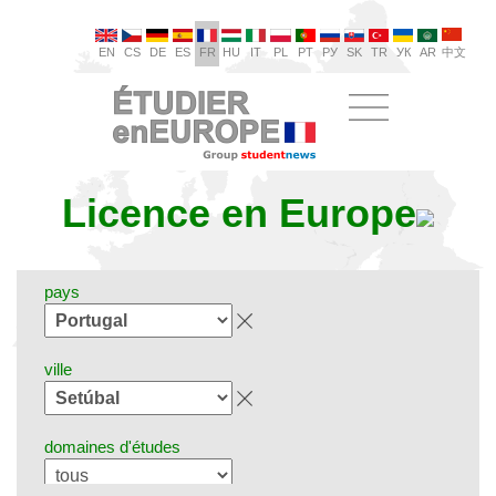
EN
CS
DE
ES
FR
HU
IT
PL
PT
РУ
SK
TR
УК
AR
中文
Licence en Europe
pays
ville
domaines d'études