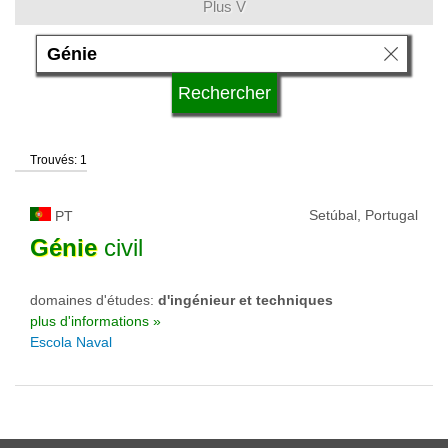
Plus V
langue
qualification
Trouvés: 1
type d'université
Setúbal, Portugal
PT
statut d'université
Génie
civil
domaines d'études:
d'ingénieur et techniques
plus d'informations »
Escola Naval