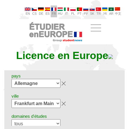
EN
CS
DE
ES
FR
HU
IT
PL
PT
РУ
SK
TR
УК
AR
中文
Licence en Europe
pays
ville
domaines d'études