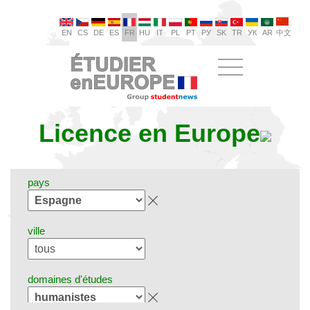
EN
CS
DE
ES
FR
HU
IT
PL
PT
РУ
SK
TR
УК
AR
中文
Licence en Europe
pays
ville
domaines d'études