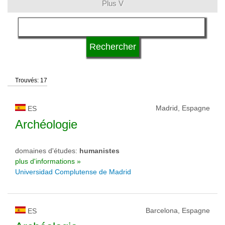
Plus V
langue
type d'université
Trouvés: 17
statut d'université
Madrid, Espagne
ES
Archéologie
domaines d'études:
humanistes
plus d'informations »
Universidad Complutense de Madrid
Barcelona, Espagne
ES