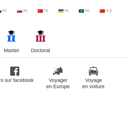
РУ
SK
TR
УК
AR
中文
Master
Doctorat
ni sur facebook
Voyager
Voyage
en Europe
en voiture