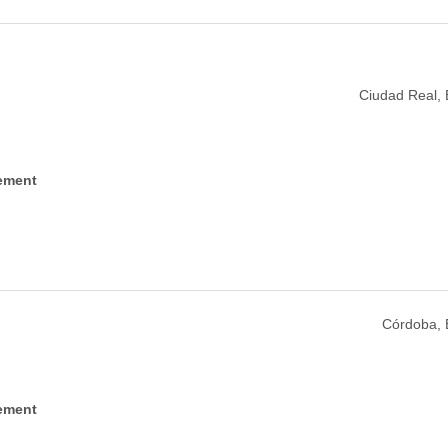
Ciudad Real,
ement
Córdoba,
ement