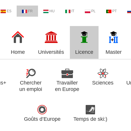
ES
FR
HU
IT
PL
PT
Home
Universités
Licence
Master
us+
Chercher
Travailler
Sciences
U
un emploi
en Europe
Goûts d’Europe
Temps de ski:)