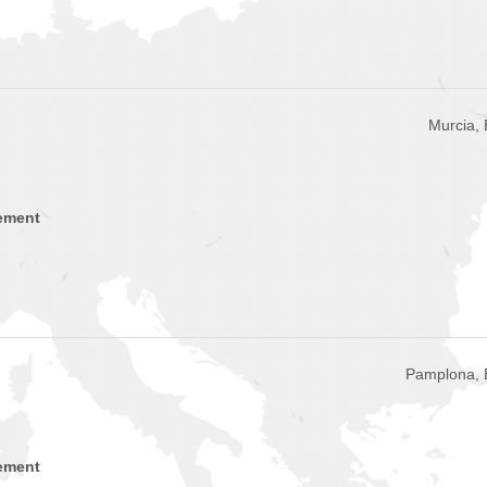
Murcia,
ement
Pamplona,
ement