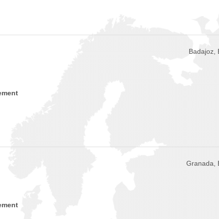
Badajoz,
ement
Granada,
ement