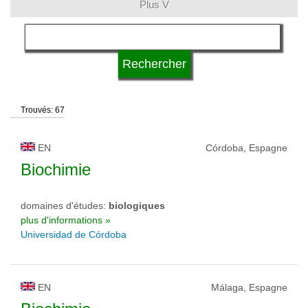
Plus V
langue
type d'université
Trouvés: 67
statut d'université
EN
Córdoba, Espagne
Biochimie
domaines d'études:
biologiques
plus d'informations »
Universidad de Córdoba
EN
Málaga, Espagne