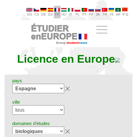
EN
CS
DE
ES
FR
HU
IT
PL
PT
РУ
SK
TR
УК
AR
中文
Licence en Europe
pays
ville
domaines d'études