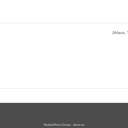
Jihlava,
StudentNews Group - about us