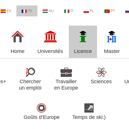
ES
FR
HU
IT
PL
PT
Home
Universités
Licence
Master
us+
Chercher
Travailler
Sciences
U
un emploi
en Europe
Goûts d’Europe
Temps de ski:)