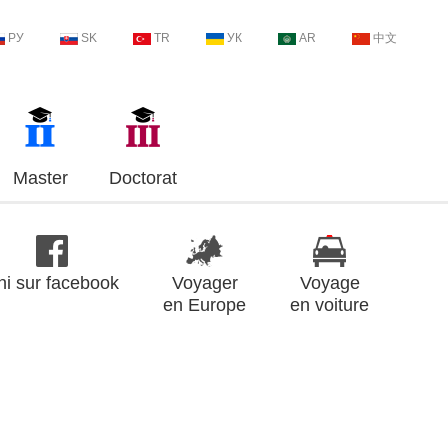
РУ
SK
TR
УК
AR
中文
Master
Doctorat
ni sur facebook
Voyager
Voyage
en Europe
en voiture