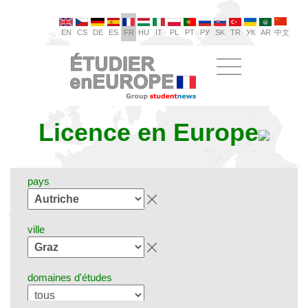
EN
CS
DE
ES
FR
HU
IT
PL
PT
РУ
SK
TR
УК
AR
中文
Licence en Europe
pays
ville
domaines d'études