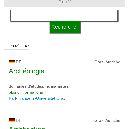
Plus V
langue
qualification
Trouvés: 167
type d'université
DE
Graz, Autriche
statut d'université
Archéologie
domaines d'études:
humanistes
plus d'informations »
Karl-Franzens-Universität Graz
DE
Graz, Autriche