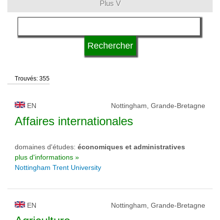
Plus V
langue
système d'études
Trouvés: 355
qualification
EN
Nottingham, Grande-Bretagne
type d'université
Affaires internationales
domaines d'études:
économiques et administratives
statut d'université
plus d'informations »
Nottingham Trent University
EN
Nottingham, Grande-Bretagne