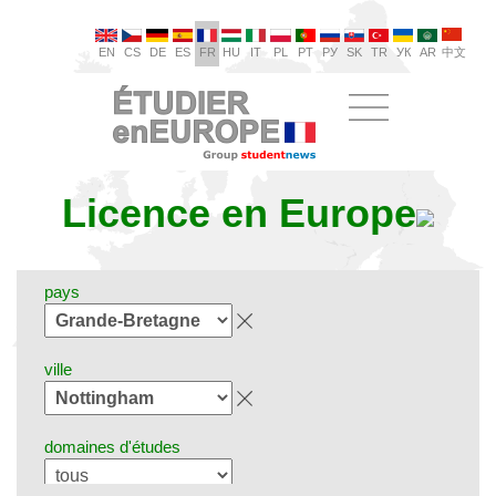
EN
CS
DE
ES
FR
HU
IT
PL
PT
РУ
SK
TR
УК
AR
中文
Licence en Europe
pays
ville
domaines d'études