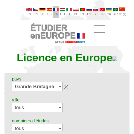
EN
CS
DE
ES
FR
HU
IT
PL
PT
РУ
SK
TR
УК
AR
中文
Licence en Europe
pays
ville
domaines d'études