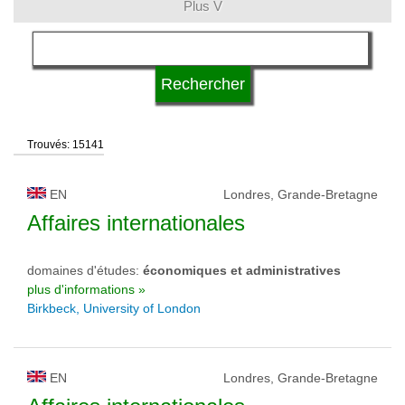
Plus V
langue
système d'études
Trouvés: 15141
qualification
EN
Londres, Grande-Bretagne
type d'université
Affaires internationales
domaines d'études:
économiques et administratives
statut d'université
plus d'informations »
Birkbeck, University of London
EN
Londres, Grande-Bretagne