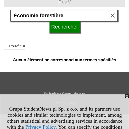
Plus V
domaines d'études
langue
Trouvés: 0
système d'études
Aucun élément ne correspond aux termes spécifiés
type d'université
statut d'université
StudentNews Group - about us
Privacy Policy
Grupa StudentNews.pl Sp. z o.o. and its partners use
cookies and similar technologies to implement, among
others statistical and advertising services in accordance
with the
Privacy Policy
. You can specify the conditions