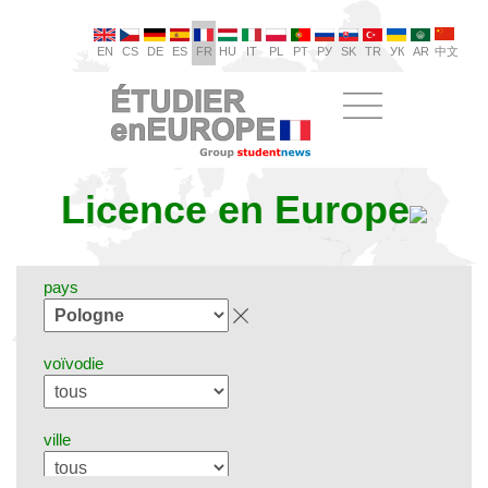
EN
CS
DE
ES
FR
HU
IT
PL
PT
РУ
SK
TR
УК
AR
中文
Licence en Europe
pays
voïvodie
ville