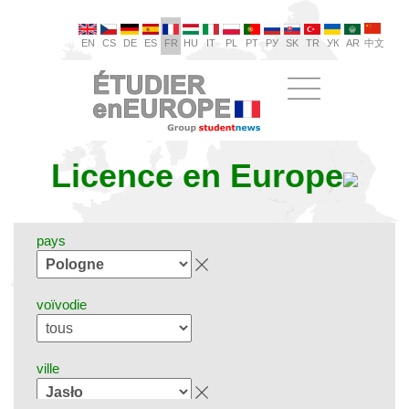
EN
CS
DE
ES
FR
HU
IT
PL
PT
РУ
SK
TR
УК
AR
中文
Licence en Europe
pays
voïvodie
ville