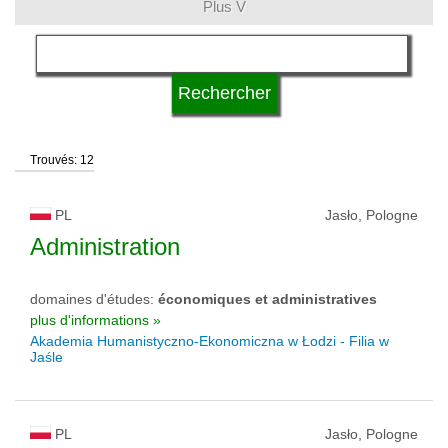
Plus V
domaines d'études
langue
Trouvés: 12
système d'études
PL
Jasło, Pologne
type d'université
Administration
domaines d'études:
économiques et administratives
statut d'université
plus d'informations »
Akademia Humanistyczno-Ekonomiczna w Łodzi - Filia w
Jaśle
PL
Jasło, Pologne