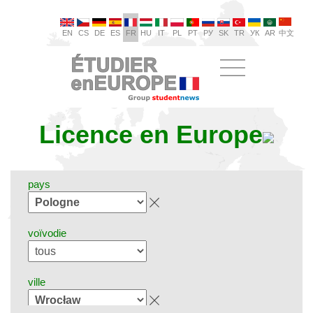
EN
CS
DE
ES
FR
HU
IT
PL
PT
РУ
SK
TR
УК
AR
中文
Licence en Europe
pays
voïvodie
ville