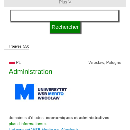
Plus V
domaines d'études
langue
Trouvés: 550
système d'études
PL
Wrocław, Pologne
type d'université
Administration
statut d'université
domaines d'études:
économiques et administratives
plus d'informations »
Uniwersytet WSB Merito we Wrocławiu