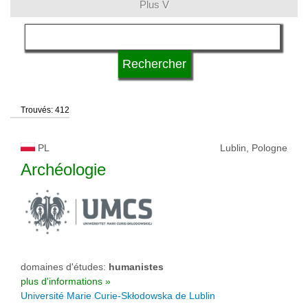
Plus V
domaines d'études
langue
Trouvés: 412
système d'études
PL
Lublin, Pologne
type d'université
Archéologie
statut d'université
domaines d'études:
humanistes
plus d'informations »
Université Marie Curie-Skłodowska de Lublin