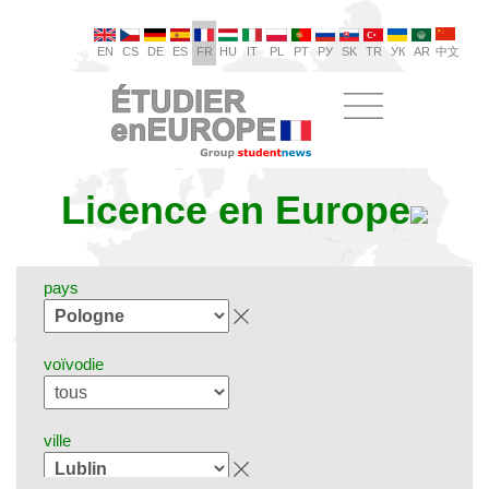
EN
CS
DE
ES
FR
HU
IT
PL
PT
РУ
SK
TR
УК
AR
中文
Licence en Europe
pays
voïvodie
ville