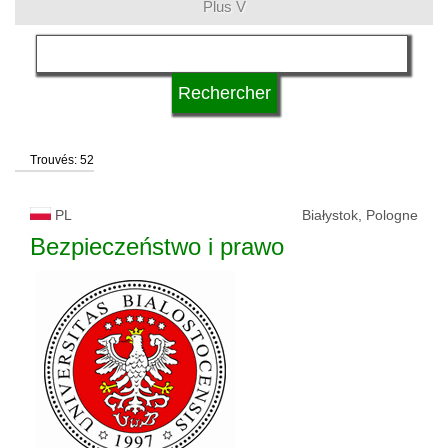
Plus V
domaines d'études
langue
Trouvés: 52
système d'études
PL
Białystok, Pologne
type d'université
Bezpieczeństwo i prawo
statut d'université