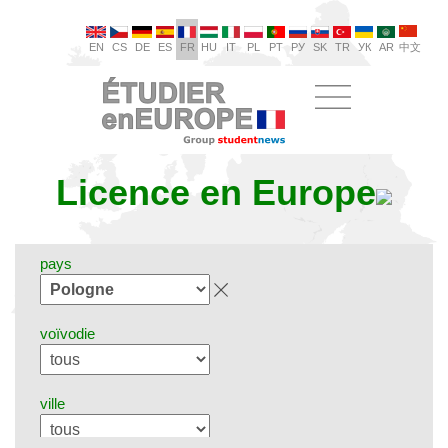
EN
CS
DE
ES
FR
HU
IT
PL
PT
РУ
SK
TR
УК
AR
中文
Licence en Europe
pays
voïvodie
ville