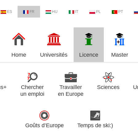
ES
FR
HU
IT
PL
PT
Home
Universités
Licence
Master
us+
Chercher
Travailler
Sciences
U
un emploi
en Europe
Goûts d’Europe
Temps de ski:)