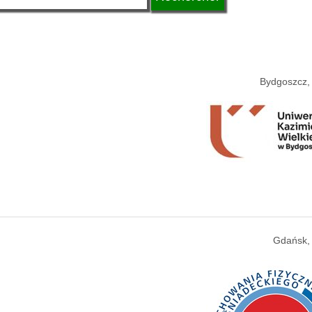
Bydgoszcz,
Gdańsk,