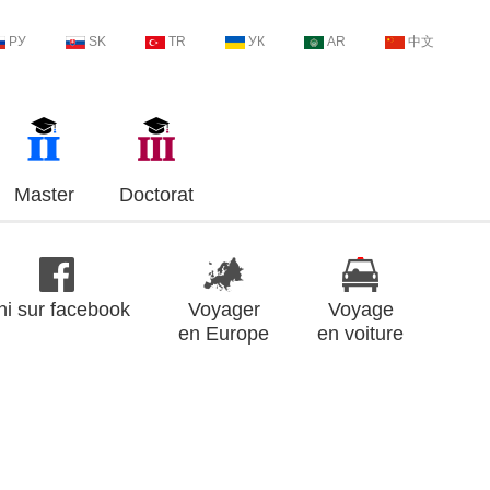
РУ
SK
TR
УК
AR
中文
Master
Doctorat
ni sur facebook
Voyager
Voyage
en Europe
en voiture