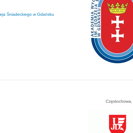
zeja Śniadeckiego w Gdańsku
Częstochowa,