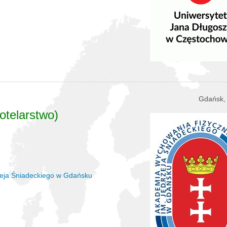
Gdańsk,
hotelarstwo)
zeja Śniadeckiego w Gdańsku