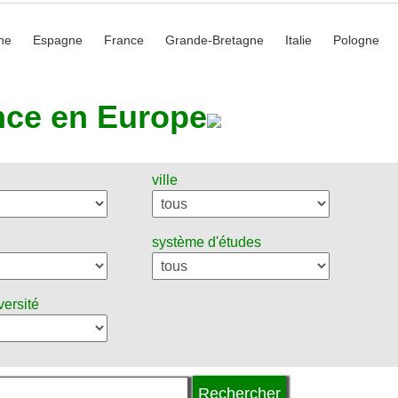
he
Espagne
France
Grande-Bretagne
Italie
Pologne
nce en Europe
ville
système d'études
versité