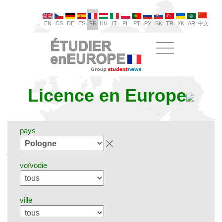
EN
CS
DE
ES
FR
HU
IT
PL
PT
РУ
SK
TR
УК
AR
中文
Licence en Europe
pays
voïvodie
ville