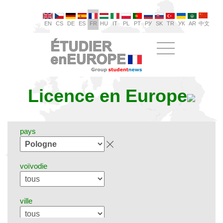
EN
CS
DE
ES
FR
HU
IT
PL
PT
РУ
SK
TR
УК
AR
中文
Licence en Europe
pays
voïvodie
ville