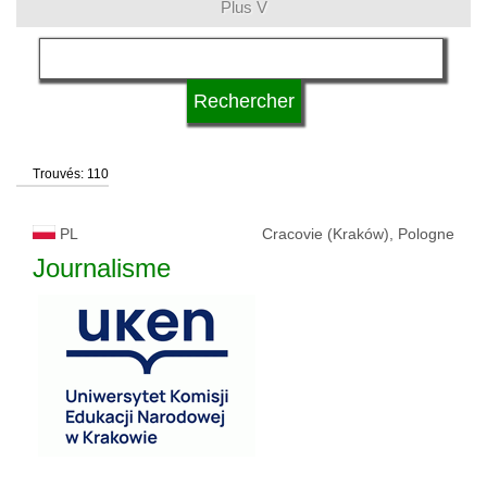
Plus V
domaines d'études
langue
Trouvés: 110
système d'études
PL
Cracovie (Kraków), Pologne
type d'université
Journalisme
statut d'université