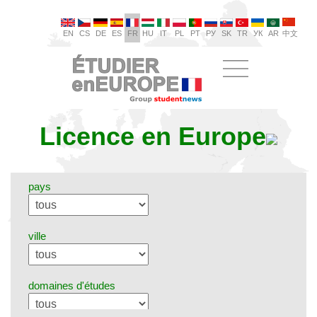
EN
CS
DE
ES
FR
HU
IT
PL
PT
РУ
SK
TR
УК
AR
中文
Licence en Europe
pays
ville
domaines d'études