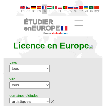
EN
CS
DE
ES
FR
HU
IT
PL
PT
РУ
SK
TR
УК
AR
中文
Licence en Europe
pays
ville
domaines d'études