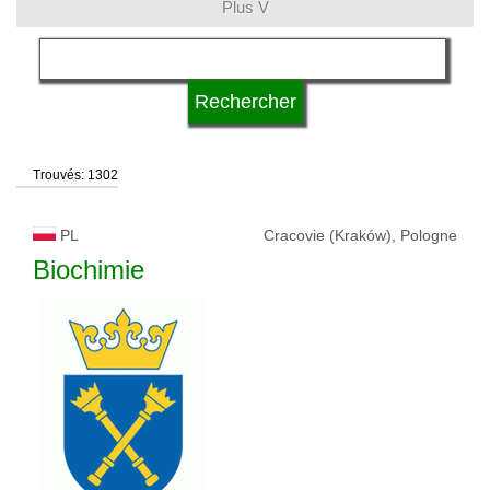
Plus V
langue
statut d'université
Trouvés: 1302
PL
Cracovie (Kraków), Pologne
Biochimie