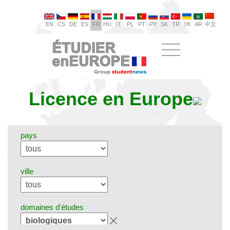
EN
CS
DE
ES
FR
HU
IT
PL
PT
РУ
SK
TR
УК
AR
中文
Licence en Europe
pays
ville
domaines d'études