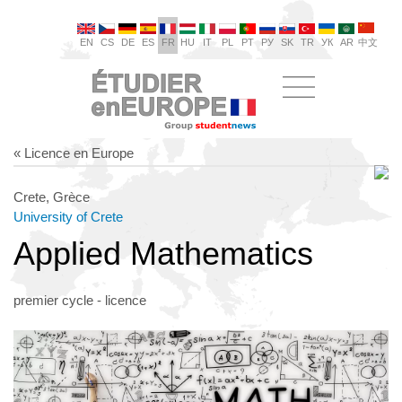
EN
CS
DE
ES
FR
HU
IT
PL
PT
РУ
SK
TR
УК
AR
中文
« Licence en Europe
Crete, Grèce
University of Crete
Applied Mathematics
premier cycle - licence