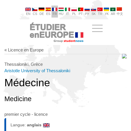
EN
CS
DE
ES
FR
HU
IT
PL
PT
РУ
SK
TR
УК
AR
中文
« Licence en Europe
Thessaloniki, Grèce
Aristotle University of Thessaloniki
Médecine
Medicine
premier cycle - licence
Langue:
anglais