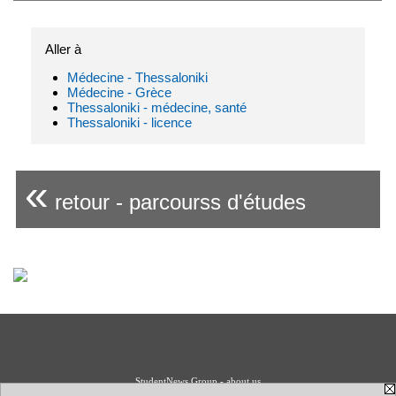
Aller à
Médecine - Thessaloniki
Médecine - Grèce
Thessaloniki - médecine, santé
Thessaloniki - licence
«
retour - parcourss d'études
StudentNews Group - about us