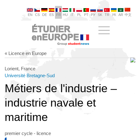
EN
CS
DE
ES
FR
HU
IT
PL
PT
РУ
SK
TR
УК
AR
中文
« Licence en Europe
Lorient, France
Université Bretagne-Sud
Métiers de l'industrie –
industrie navale et
maritime
premier cycle - licence