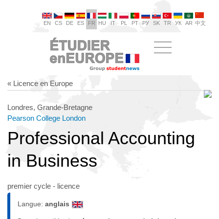
EN
CS
DE
ES
FR
HU
IT
PL
PT
РУ
SK
TR
УК
AR
中文
« Licence en Europe
Londres, Grande-Bretagne
Pearson College London
Professional Accounting
in Business
premier cycle - licence
Langue:
anglais