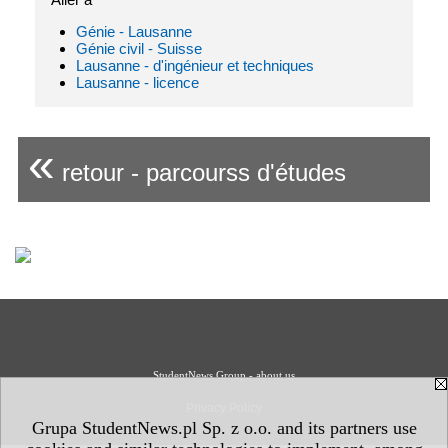
Génie - Lausanne
Génie civil - Suisse
Lausanne - d'ingénieur et techniques
Lausanne - licence
«
retour - parcourss d'études
StudentNews Group - about us
Privacy Policy
Grupa StudentNews.pl Sp. z o.o. and its partners use