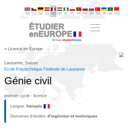
EN
CS
DE
ES
FR
HU
IT
PL
PT
РУ
SK
TR
УК
AR
中文
« Licence en Europe
Lausanne, Suisse
Ecole Polytechnique Fédérale de Lausanne
Génie civil
premier cycle - licence
Langue:
français
Domaines d'études:
d'ingénieur et techniques