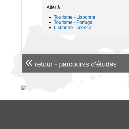
Aller à
Tourisme - Lisbonne
Tourisme - Portugal
Lisbonne - licence
«
retour - parcourss d'études