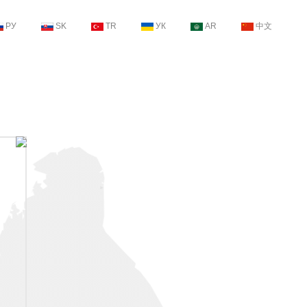
РУ
SK
TR
УК
AR
中文