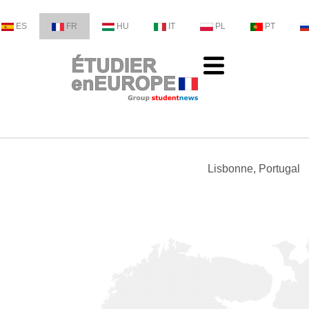
ES
FR
HU
IT
PL
PT
Lisbonne, Portugal