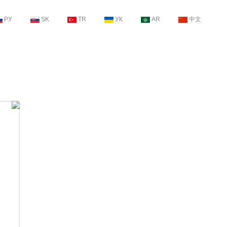
РУ
SK
TR
УК
AR
中文