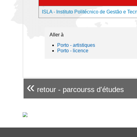
ISLA - Instituto Politécnico de Gestão e Tecn
Aller à
Porto - artistiques
Porto - licence
«
retour - parcourss d'études