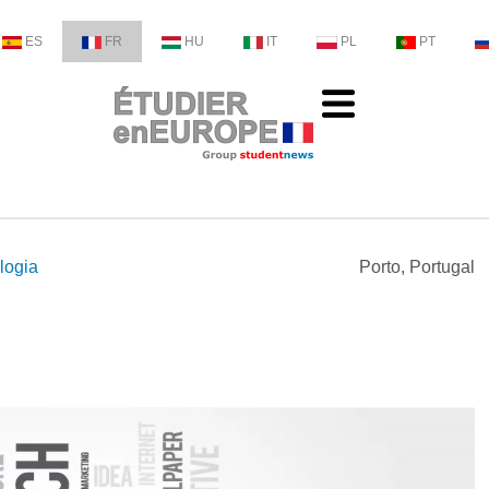
ES
FR
HU
IT
PL
PT
logia
Porto, Portugal