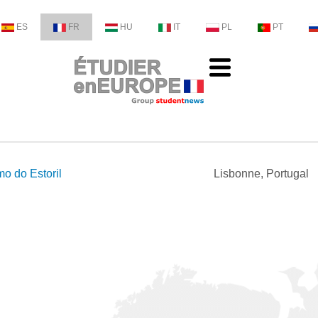
ES
FR
HU
IT
PL
PT
o do Estoril
Lisbonne, Portugal