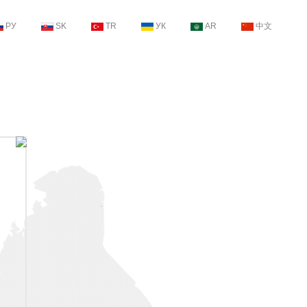
РУ
SK
TR
УК
AR
中文