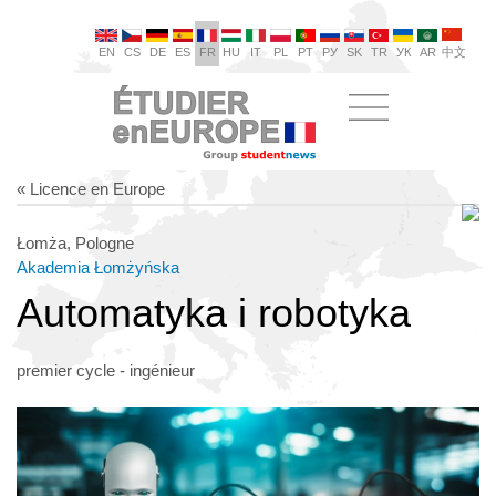
EN
CS
DE
ES
FR
HU
IT
PL
PT
РУ
SK
TR
УК
AR
中文
« Licence en Europe
Łomża, Pologne
Akademia Łomżyńska
Automatyka i robotyka
premier cycle - ingénieur