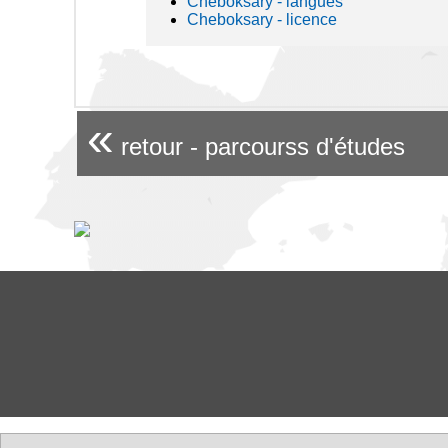
Cheboksary - langues
Cheboksary - licence
«
retour - parcourss d'études