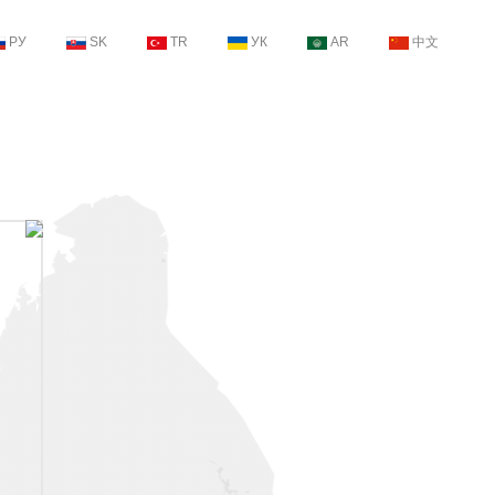
РУ
SK
TR
УК
AR
中文