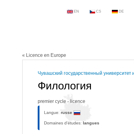
EN
CS
DE
« Licence en Europe
Чувашский государственный университет 
Филология
premier cycle - licence
Langue:
russe
Domaines d'études:
langues