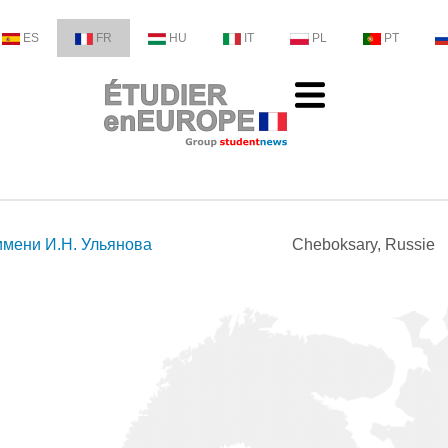
ES
FR
HU
IT
PL
PT
имени И.Н. Ульянова
Cheboksary, Russie