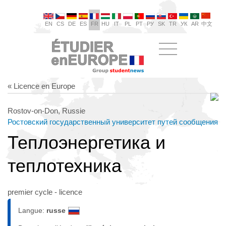
EN
CS
DE
ES
FR
HU
IT
PL
PT
РУ
SK
TR
УК
AR
中文
« Licence en Europe
Rostov-on-Don, Russie
Ростовский государственный университет путей сообщения
Теплоэнергетика и
теплотехника
premier cycle - licence
Langue:
russe