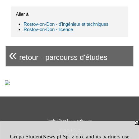
Aller à
Rostov-on-Don - d'ingénieur et techniques
Rostov-on-Don - licence
«
retour - parcourss d'études
StudentNews Group - about us
Privacy Policy
Grupa StudentNews.pl Sp. z o.o. and its partners use