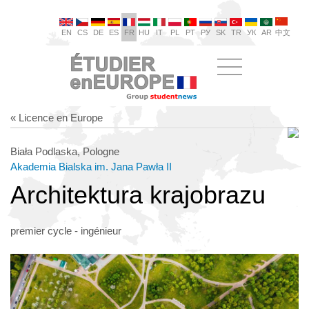
EN
CS
DE
ES
FR
HU
IT
PL
PT
РУ
SK
TR
УК
AR
中文
« Licence en Europe
Biała Podlaska, Pologne
Akademia Bialska im. Jana Pawła II
Architektura krajobrazu
premier cycle - ingénieur