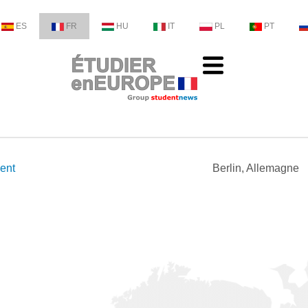
ES
FR
HU
IT
PL
PT
ent
Berlin, Allemagne