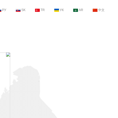
РУ
SK
TR
УК
AR
中文