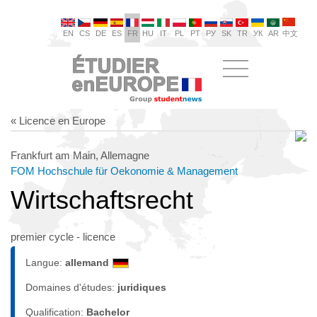
EN
CS
DE
ES
FR
HU
IT
PL
PT
РУ
SK
TR
УК
AR
中文
« Licence en Europe
Frankfurt am Main, Allemagne
FOM Hochschule für Oekonomie & Management
Wirtschaftsrecht
premier cycle - licence
Langue:
allemand
Domaines d'études:
juridiques
Qualification:
Bachelor