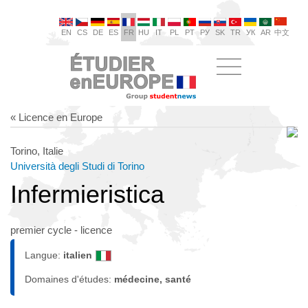
EN
CS
DE
ES
FR
HU
IT
PL
PT
РУ
SK
TR
УК
AR
中文
« Licence en Europe
Torino, Italie
Università degli Studi di Torino
Infermieristica
premier cycle - licence
Langue:
italien
Domaines d'études:
médecine, santé