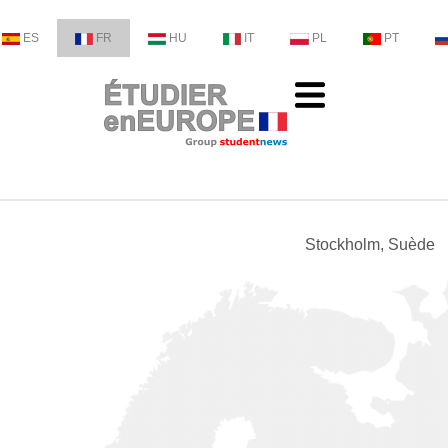
ES
FR
HU
IT
PL
PT
Stockholm, Suède