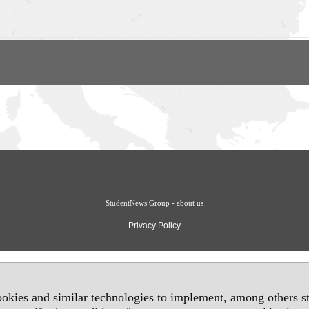
StudentNews Group - about us
Privacy Policy
okies and similar technologies to implement, among others sta