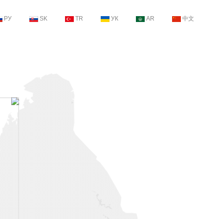
РУ
SK
TR
УК
AR
中文