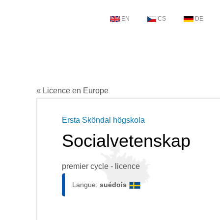
EN
CS
DE
« Licence en Europe
Ersta Sköndal högskola
Socialvetenskap
premier cycle - licence
Langue:
suédois