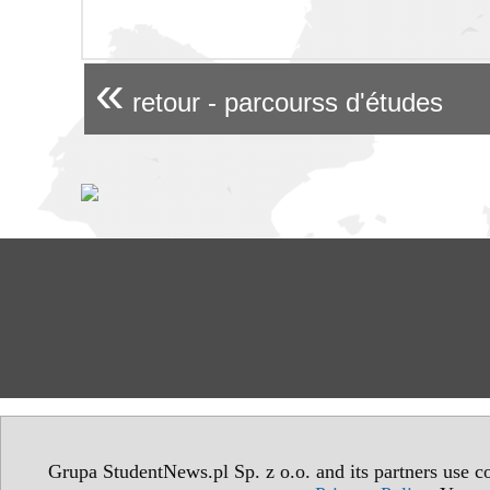
«
retour - parcourss d'études
Grupa StudentNews.pl Sp. z o.o. and its partners use co