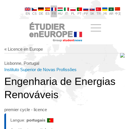
EN
CS
DE
ES
FR
HU
IT
PL
PT
РУ
SK
TR
УК
AR
中文
« Licence en Europe
Lisbonne, Portugal
Instituto Superior de Novas Profissões
Engenharia de Energias
Renováveis
premier cycle - licence
Langue:
portugais