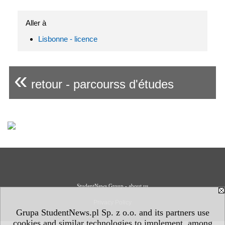
Aller à
Lisbonne - licence
«
retour - parcourss d'études
StudentNews Group - about us
Privacy Policy
Grupa StudentNews.pl Sp. z o.o. and its partners use
cookies and similar technologies to implement, among