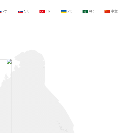
РУ
SK
TR
УК
AR
中文