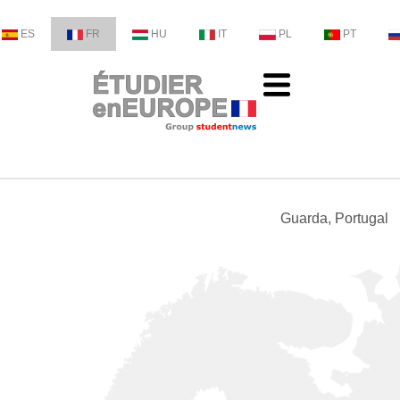
ES
FR
HU
IT
PL
PT
Guarda, Portugal