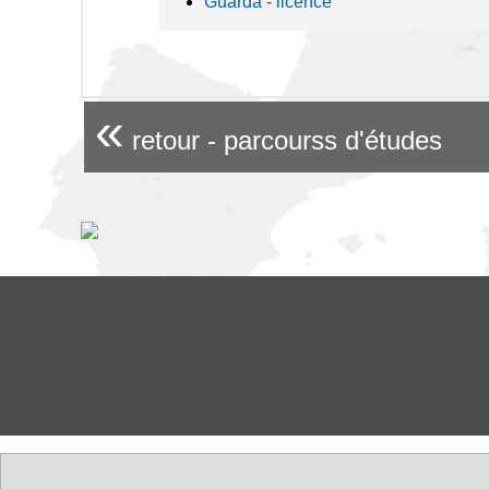
Guarda - licence
«
retour - parcourss d'études