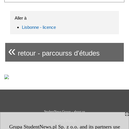
Aller à
Lisbonne - licence
«
retour - parcourss d'études
StudentNews Group - about us
Privacy Policy
Grupa StudentNews.pl Sp. z o.o. and its partners use