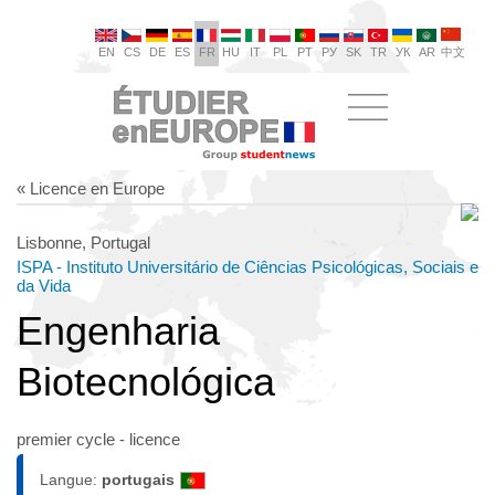
EN
CS
DE
ES
FR
HU
IT
PL
PT
РУ
SK
TR
УК
AR
中文
« Licence en Europe
Lisbonne, Portugal
ISPA - Instituto Universitário de Ciências Psicológicas, Sociais e
da Vida
Engenharia
Biotecnológica
premier cycle - licence
Langue:
portugais