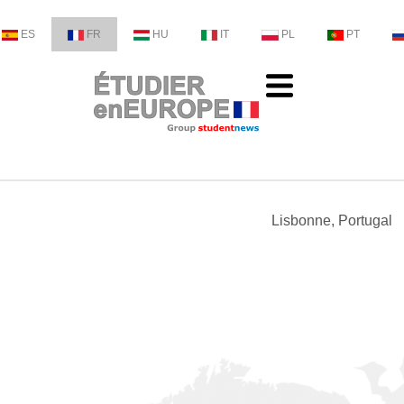
ES
FR
HU
IT
PL
PT
Lisbonne, Portugal