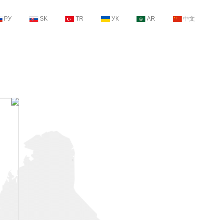
РУ
SK
TR
УК
AR
中文