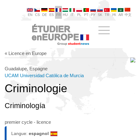
EN
CS
DE
ES
FR
HU
IT
PL
PT
РУ
SK
TR
УК
AR
中文
« Licence en Europe
Guadalupe, Espagne
UCAM Universidad Católica de Murcia
Criminologie
Criminología
premier cycle - licence
Langue:
espagnol