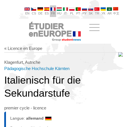
EN
CS
DE
ES
FR
HU
IT
PL
PT
РУ
SK
TR
УК
AR
中文
« Licence en Europe
Klagenfurt, Autriche
Pädagogische Hochschule Kärnten
Italienisch für die
Sekundarstufe
premier cycle - licence
Langue:
allemand