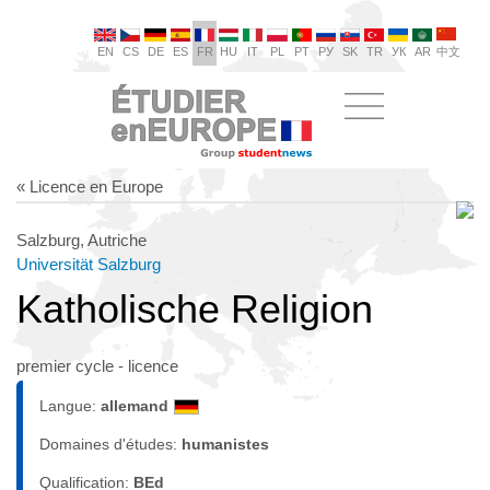
EN
CS
DE
ES
FR
HU
IT
PL
PT
РУ
SK
TR
УК
AR
中文
« Licence en Europe
Salzburg, Autriche
Universität Salzburg
Katholische Religion
premier cycle - licence
Langue:
allemand
Domaines d'études:
humanistes
Qualification:
BEd